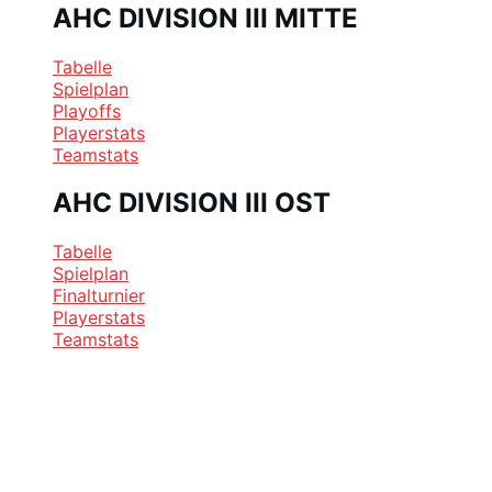
AHC DIVISION III MITTE
Tabelle
Spielplan
Playoffs
Playerstats
Teamstats
AHC DIVISION III OST
Tabelle
Spielplan
Finalturnier
Playerstats
Teamstats