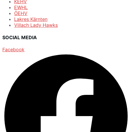
KEHV
EWHL
ÖEHV
Lakres Kärnten
Villach Lady Hawks
SOCIAL MEDIA
Facebook