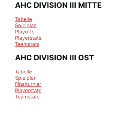
AHC DIVISION III MITTE
Tabelle
Spielplan
Playoffs
Playerstats
Teamstats
AHC DIVISION III OST
Tabelle
Spielplan
Finalturnier
Playerstats
Teamstats