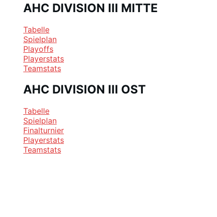
AHC DIVISION III MITTE
Tabelle
Spielplan
Playoffs
Playerstats
Teamstats
AHC DIVISION III OST
Tabelle
Spielplan
Finalturnier
Playerstats
Teamstats