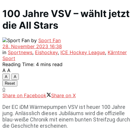
100 Jahre VSV – wählt jetzt
die All Stars
by
Sport Fan
28. November 2023 16:38
in
Sportnews
,
Eishockey
,
ICE Hockey League
,
Kärntner
Sport
Reading Time: 4 mins read
A
A
A
A
Reset
0
Share on Facebook
Share on X
Der EC iDM Wärmepumpen VSV ist heuer 100 Jahre
jung. Anlässlich dieses Jubiläums wird die offizielle
blau-weiße Chronik mit einem bunten Streifzug durch
die Geschichte erscheinen.