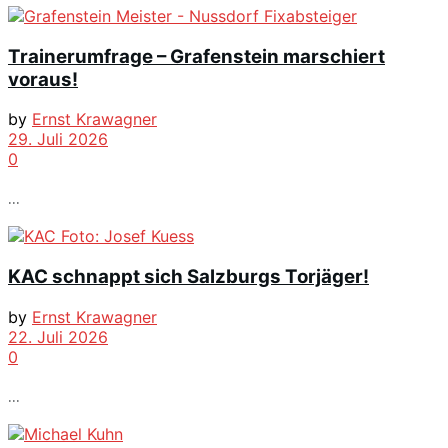
Trainerumfrage – Grafenstein marschiert
voraus!
by
Ernst Krawagner
29. Juli 2026
0
...
KAC schnappt sich Salzburgs Torjäger!
by
Ernst Krawagner
22. Juli 2026
0
...