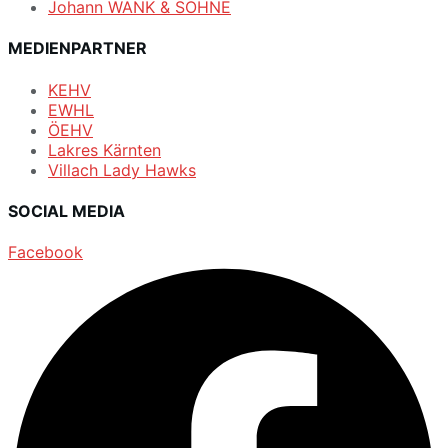
Johann WANK & SÖHNE
MEDIENPARTNER
KEHV
EWHL
ÖEHV
Lakres Kärnten
Villach Lady Hawks
SOCIAL MEDIA
Facebook