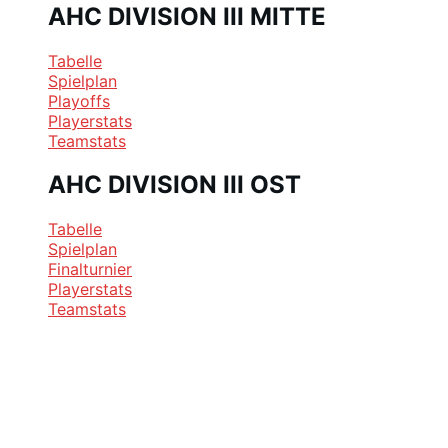
AHC DIVISION III MITTE
Tabelle
Spielplan
Playoffs
Playerstats
Teamstats
AHC DIVISION III OST
Tabelle
Spielplan
Finalturnier
Playerstats
Teamstats