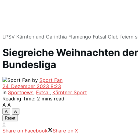
LPSV Kärnten und Carinthia Flamengo Futsal Club feiern 
Siegreiche Weihnachten der 
Bundesliga
by
Sport Fan
24. Dezember 2023 8:23
in
Sportnews
,
Futsal
,
Kärntner Sport
Reading Time: 2 mins read
A
A
A
A
Reset
0
Share on Facebook
Share on X