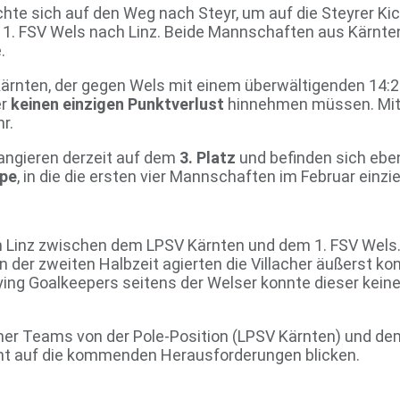
te sich auf den Weg nach Steyr, um auf die Steyrer Kick
n 1. FSV Wels nach Linz. Beide Mannschaften aus Kärnte
.
rnten, der gegen Wels mit einem überwältigenden 14:2-
er
keinen einzigen Punktverlust
hinnehmen müssen. Mit 1
r.
angieren derzeit auf dem
3. Platz
und befinden sich ebe
ppe
, in die die ersten vier Mannschaften im Februar einzi
in Linz zwischen dem LPSV Kärnten und dem 1. FSV Wels.
In der zweiten Halbzeit agierten die Villacher äußerst k
ying Goalkeepers seitens der Welser konnte dieser keine
ner Teams von der Pole-Position (LPSV Kärnten) und dem
nnt auf die kommenden Herausforderungen blicken.