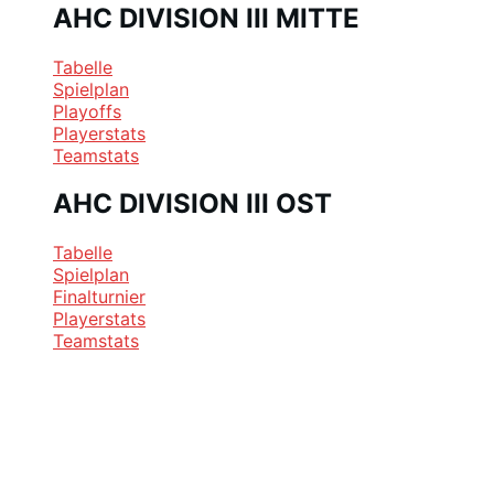
AHC DIVISION III MITTE
Tabelle
Spielplan
Playoffs
Playerstats
Teamstats
AHC DIVISION III OST
Tabelle
Spielplan
Finalturnier
Playerstats
Teamstats