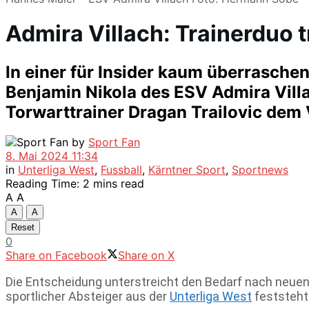
Admira Villach: Trainerduo t
In einer für Insider kaum überrasch
Benjamin Nikola des ESV Admira Vill
Torwarttrainer Dragan Trailovic dem V
by
Sport Fan
8. Mai 2024 11:34
in
Unterliga West
,
Fussball
,
Kärntner Sport
,
Sportnews
Reading Time: 2 mins read
A
A
A
A
Reset
0
Share on Facebook
Share on X
Die Entscheidung unterstreicht den Bedarf nach neuen 
sportlicher Absteiger aus der
Unterliga West
feststeht