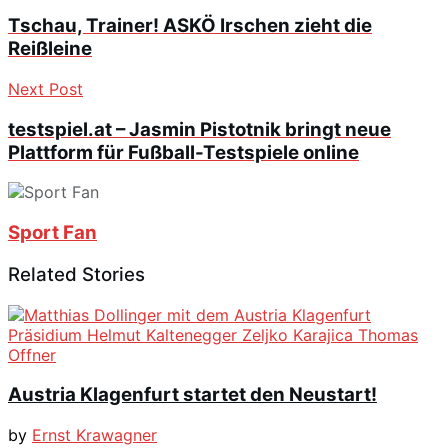
Tschau, Trainer! ASKÖ Irschen zieht die
Reißleine
Next Post
testspiel.at – Jasmin Pistotnik bringt neue
Plattform für Fußball-Testspiele online
Sport Fan
Related Stories
Austria Klagenfurt startet den Neustart!
by
Ernst Krawagner