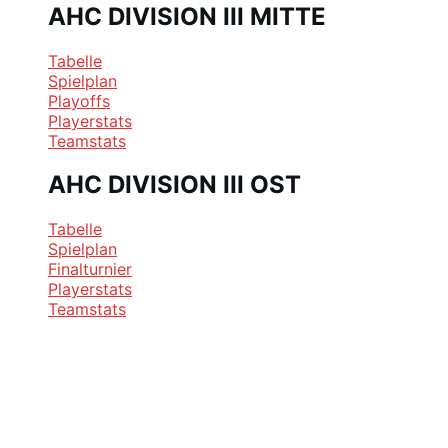
AHC DIVISION III MITTE
Tabelle
Spielplan
Playoffs
Playerstats
Teamstats
AHC DIVISION III OST
Tabelle
Spielplan
Finalturnier
Playerstats
Teamstats