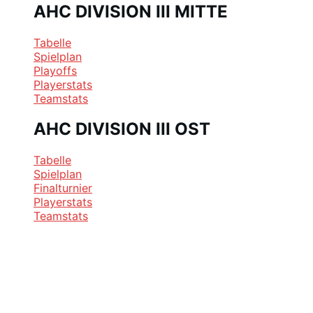
AHC DIVISION III MITTE
Tabelle
Spielplan
Playoffs
Playerstats
Teamstats
AHC DIVISION III OST
Tabelle
Spielplan
Finalturnier
Playerstats
Teamstats