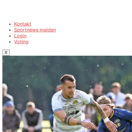
Kontakt
Sportnews melden
Login
Voting
X