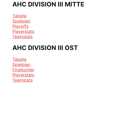
AHC DIVISION III MITTE
Tabelle
Spielplan
Playoffs
Playerstats
Teamstats
AHC DIVISION III OST
Tabelle
Spielplan
Finalturnier
Playerstats
Teamstats