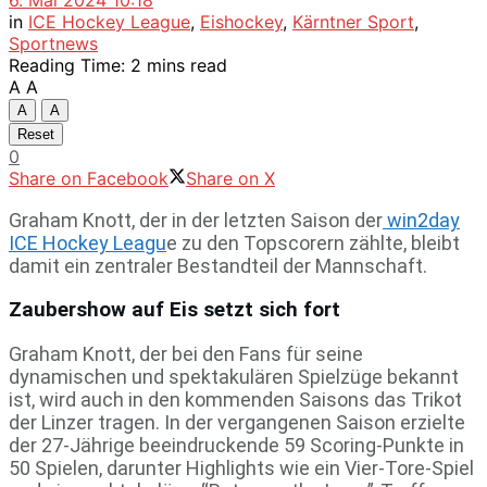
6. Mai 2024 10:18
in
ICE Hockey League
,
Eishockey
,
Kärntner Sport
,
Sportnews
Reading Time: 2 mins read
A
A
A
A
Reset
0
Share on Facebook
Share on X
Graham Knott, der in der letzten Saison der
win2day
ICE Hockey Leagu
e zu den Topscorern zählte, bleibt
damit ein zentraler Bestandteil der Mannschaft.
Zaubershow auf Eis setzt sich fort
Graham Knott, der bei den Fans für seine
dynamischen und spektakulären Spielzüge bekannt
ist, wird auch in den kommenden Saisons das Trikot
der Linzer tragen. In der vergangenen Saison erzielte
der 27-Jährige beeindruckende 59 Scoring-Punkte in
50 Spielen, darunter Highlights wie ein Vier-Tore-Spiel