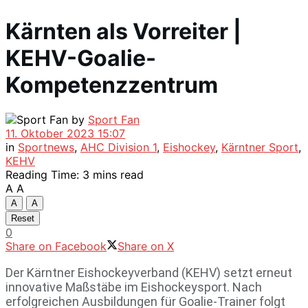
Kärnten als Vorreiter |
KEHV-Goalie-
Kompetenzzentrum
by
Sport Fan
11. Oktober 2023 15:07
in
Sportnews
,
AHC Division 1
,
Eishockey
,
Kärntner Sport
,
KEHV
Reading Time: 3 mins read
A
A
A
A
Reset
0
Share on Facebook
Share on X
Der Kärntner Eishockeyverband (KEHV) setzt erneut
innovative Maßstäbe im Eishockeysport. Nach
erfolgreichen Ausbildungen für Goalie-Trainer folgt