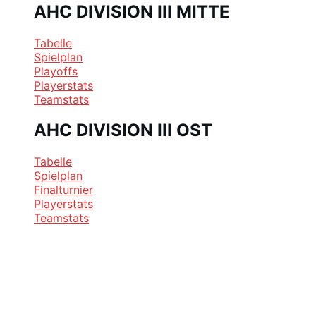
AHC DIVISION III MITTE
Tabelle
Spielplan
Playoffs
Playerstats
Teamstats
AHC DIVISION III OST
Tabelle
Spielplan
Finalturnier
Playerstats
Teamstats