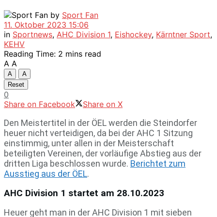
by
Sport Fan
11. Oktober 2023 15:06
in
Sportnews
,
AHC Division 1
,
Eishockey
,
Kärntner Sport
,
KEHV
Reading Time: 2 mins read
A
A
A
A
Reset
0
Share on Facebook
Share on X
Den Meistertitel in der ÖEL werden die Steindorfer
heuer nicht verteidigen, da bei der AHC 1 Sitzung
einstimmig, unter allen in der Meisterschaft
beteiligten Vereinen, der vorläufige Abstieg aus der
dritten Liga beschlossen wurde.
Berichtet zum
Ausstieg aus der ÖEL
.
AHC Division 1 startet am 28.10.2023
Heuer geht man in der AHC Division 1 mit sieben