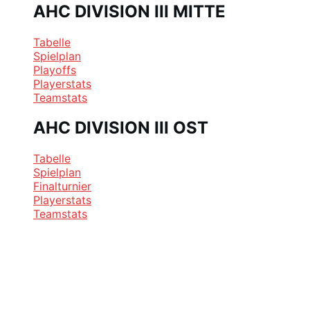
AHC DIVISION III MITTE
Tabelle
Spielplan
Playoffs
Playerstats
Teamstats
AHC DIVISION III OST
Tabelle
Spielplan
Finalturnier
Playerstats
Teamstats