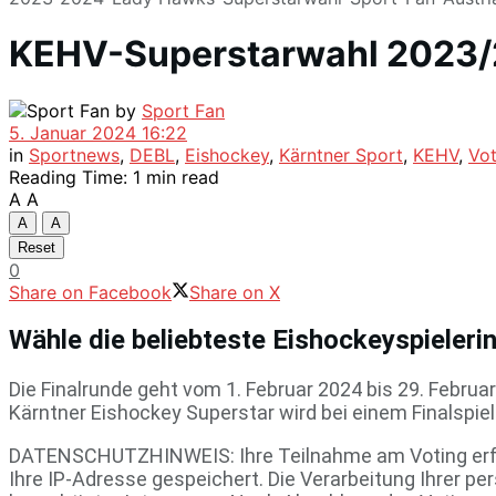
KEHV-Superstarwahl 2023/2
by
Sport Fan
5. Januar 2024 16:22
in
Sportnews
,
DEBL
,
Eishockey
,
Kärntner Sport
,
KEHV
,
Vot
Reading Time: 1 min read
A
A
A
A
Reset
0
Share on Facebook
Share on X
Wähle die beliebteste Eishockeyspieleri
Die Finalrunde geht vom 1. Februar 2024 bis 29. Februa
Kärntner Eishockey Superstar wird bei einem Finalspie
DATENSCHUTZHINWEIS: Ihre Teilnahme am Voting erfolg
Ihre IP-Adresse gespeichert. Die Verarbeitung Ihrer p