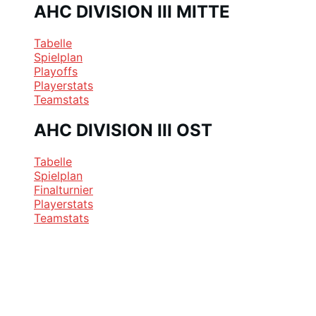
AHC DIVISION III MITTE
Tabelle
Spielplan
Playoffs
Playerstats
Teamstats
AHC DIVISION III OST
Tabelle
Spielplan
Finalturnier
Playerstats
Teamstats