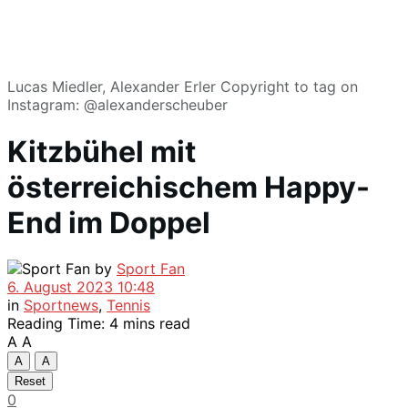
Lucas Miedler, Alexander Erler Copyright to tag on
Instagram: @alexanderscheuber
Kitzbühel mit
österreichischem Happy-
End im Doppel
by
Sport Fan
6. August 2023 10:48
in
Sportnews
,
Tennis
Reading Time: 4 mins read
A
A
A
A
Reset
0