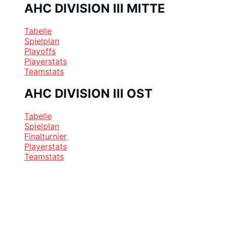
AHC DIVISION III MITTE
Tabelle
Spielplan
Playoffs
Playerstats
Teamstats
AHC DIVISION III OST
Tabelle
Spielplan
Finalturnier
Playerstats
Teamstats