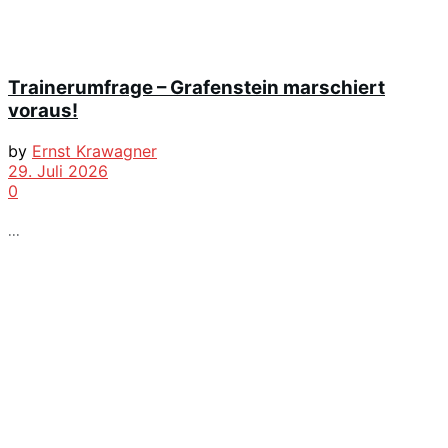
Trainerumfrage – Grafenstein marschiert
voraus!
by
Ernst Krawagner
29. Juli 2026
0
...