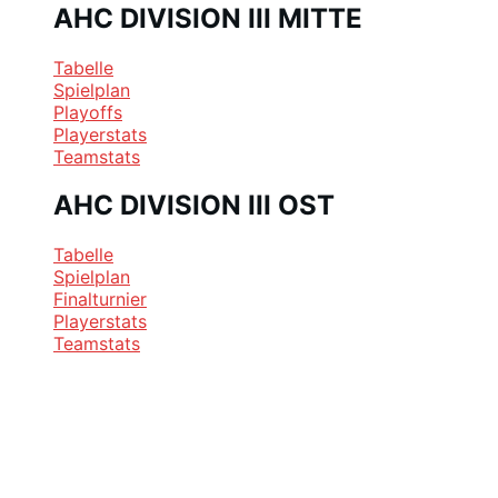
AHC DIVISION III MITTE
Tabelle
Spielplan
Playoffs
Playerstats
Teamstats
AHC DIVISION III OST
Tabelle
Spielplan
Finalturnier
Playerstats
Teamstats