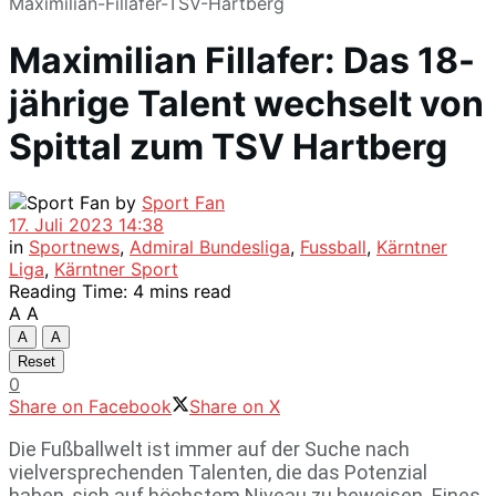
Maximilian-Fillafer-TSV-Hartberg
Maximilian Fillafer: Das 18-
jährige Talent wechselt von
Spittal zum TSV Hartberg
by
Sport Fan
17. Juli 2023 14:38
in
Sportnews
,
Admiral Bundesliga
,
Fussball
,
Kärntner
Liga
,
Kärntner Sport
Reading Time: 4 mins read
A
A
A
A
Reset
0
Share on Facebook
Share on X
Die Fußballwelt ist immer auf der Suche nach
vielversprechenden Talenten, die das Potenzial
haben, sich auf höchstem Niveau zu beweisen. Eines