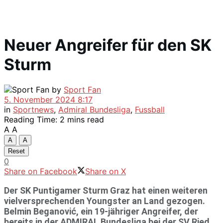
Neuer Angreifer für den SK
Sturm
by
Sport Fan
5. November 2024 8:17
in
Sportnews
,
Admiral Bundesliga
,
Fussball
Reading Time: 2 mins read
A
A
A
A
Reset
0
Share on Facebook
Share on X
Der SK Puntigamer Sturm Graz hat einen weiteren
vielversprechenden Youngster an Land gezogen.
Belmin Beganović, ein 19-jähriger Angreifer, der
bereits in der ADMIRAL Bundesliga bei der SV Ried