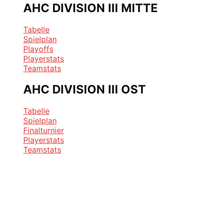
AHC DIVISION III MITTE
Tabelle
Spielplan
Playoffs
Playerstats
Teamstats
AHC DIVISION III OST
Tabelle
Spielplan
Finalturnier
Playerstats
Teamstats