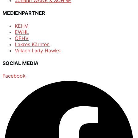
Johann WANK & SÖHNE
MEDIENPARTNER
KEHV
EWHL
ÖEHV
Lakres Kärnten
Villach Lady Hawks
SOCIAL MEDIA
Facebook