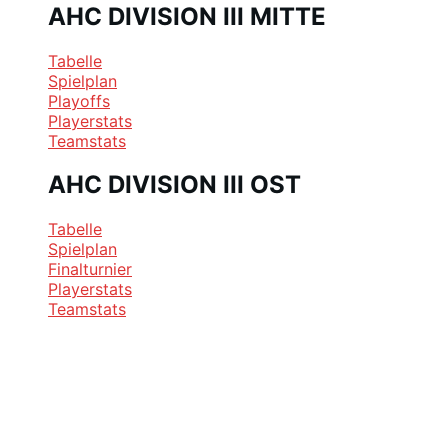
AHC DIVISION III MITTE
Tabelle
Spielplan
Playoffs
Playerstats
Teamstats
AHC DIVISION III OST
Tabelle
Spielplan
Finalturnier
Playerstats
Teamstats