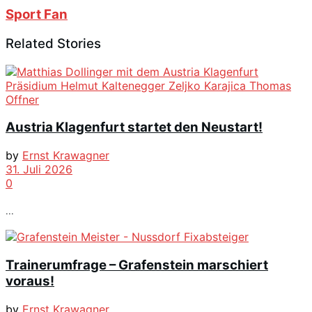
Sport Fan
Related Stories
Austria Klagenfurt startet den Neustart!
by
Ernst Krawagner
31. Juli 2026
0
...
Trainerumfrage – Grafenstein marschiert
voraus!
by
Ernst Krawagner