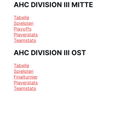
AHC DIVISION III MITTE
Tabelle
Spielplan
Playoffs
Playerstats
Teamstats
AHC DIVISION III OST
Tabelle
Spielplan
Finalturnier
Playerstats
Teamstats