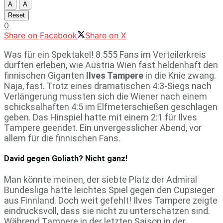
A
A
Reset
0
Share on Facebook
Share on X
Was für ein Spektakel! 8.555 Fans im Verteilerkreis
durften erleben, wie Austria Wien fast heldenhaft den
finnischen Giganten
Ilves Tampere
in die Knie zwang.
Naja, fast. Trotz eines dramatischen 4:3-Siegs nach
Verlängerung mussten sich die Wiener nach einem
schicksalhaften 4:5 im Elfmeterschießen geschlagen
geben. Das Hinspiel hatte mit einem 2:1 für Ilves
Tampere geendet. Ein unvergesslicher Abend, vor
allem für die finnischen Fans.
David gegen Goliath? Nicht ganz!
Man könnte meinen, der siebte Platz der Admiral
Bundesliga hätte leichtes Spiel gegen den Cupsieger
aus Finnland. Doch weit gefehlt! Ilves Tampere zeigte
eindrucksvoll, dass sie nicht zu unterschätzen sind.
Während Tampere in der letzten Saison in der