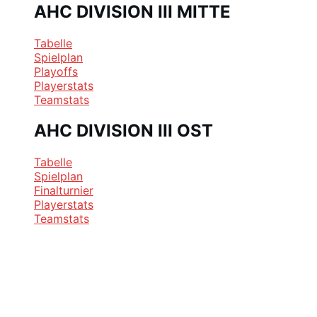
AHC DIVISION III MITTE
Tabelle
Spielplan
Playoffs
Playerstats
Teamstats
AHC DIVISION III OST
Tabelle
Spielplan
Finalturnier
Playerstats
Teamstats