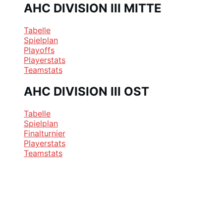
AHC DIVISION III MITTE
Tabelle
Spielplan
Playoffs
Playerstats
Teamstats
AHC DIVISION III OST
Tabelle
Spielplan
Finalturnier
Playerstats
Teamstats