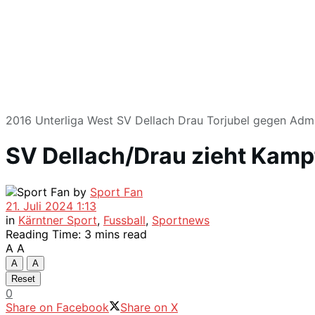
2016 Unterliga West SV Dellach Drau Torjubel gegen Adm
SV Dellach/Drau zieht Kam
by
Sport Fan
21. Juli 2024 1:13
in
Kärntner Sport
,
Fussball
,
Sportnews
Reading Time: 3 mins read
A
A
A
A
Reset
0
Share on Facebook
Share on X