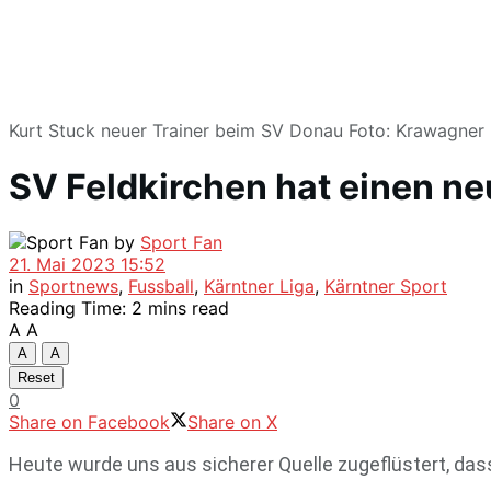
Kurt Stuck neuer Trainer beim SV Donau Foto: Krawagner
SV Feldkirchen hat einen ne
by
Sport Fan
21. Mai 2023 15:52
in
Sportnews
,
Fussball
,
Kärntner Liga
,
Kärntner Sport
Reading Time: 2 mins read
A
A
A
A
Reset
0
Share on Facebook
Share on X
Heute wurde uns aus sicherer Quelle zugeflüstert, dass