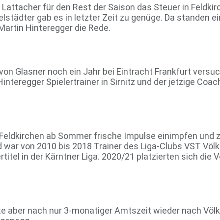
attacher für den Rest der Saison das Steuer in Feldki
tädter gab es in letzter Zeit zu genüge. Da standen ei
Martin Hinteregger die Rede.
n Glasner noch ein Jahr bei Eintracht Frankfurt versu
eregger Spielertrainer in Sirnitz und der jetzige Coach 
in Feldkirchen ab Sommer frische Impulse einimpfen und
nd war von 2010 bis 2018 Trainer des Liga-Clubs VST Völ
rtitel in der Kärntner Liga. 2020/21 platzierten sich die 
hrte aber nach nur 3-monatiger Amtszeit wieder nach Völ