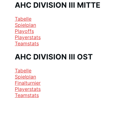
AHC DIVISION III MITTE
Tabelle
Spielplan
Playoffs
Playerstats
Teamstats
AHC DIVISION III OST
Tabelle
Spielplan
Finalturnier
Playerstats
Teamstats