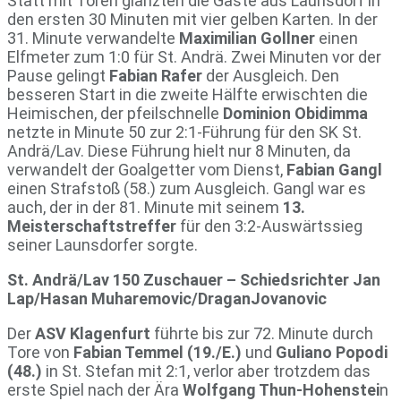
Statt mit Toren glänzten die Gäste aus Launsdorf in
den ersten 30 Minuten mit vier gelben Karten. In der
31. Minute verwandelte
Maximilian Gollner
einen
Elfmeter zum 1:0 für St. Andrä. Zwei Minuten vor der
Pause gelingt
Fabian Rafer
der Ausgleich. Den
besseren Start in die zweite Hälfte erwischten die
Heimischen, der pfeilschnelle
Dominion Obidimma
netzte in Minute 50 zur 2:1-Führung für den SK St.
Andrä/Lav. Diese Führung hielt nur 8 Minuten, da
verwandelt der Goalgetter vom Dienst,
Fabian Gangl
einen Strafstoß (58.) zum Ausgleich. Gangl war es
auch, der in der 81. Minute mit seinem
13.
Meisterschaftstreffer
für den 3:2-Auswärtssieg
seiner Launsdorfer sorgte.
St. Andrä/Lav 150 Zuschauer – Schiedsrichter Jan
Lap/Hasan Muharemovic/DraganJovanovic
Der
ASV Klagenfurt
führte bis zur 72. Minute durch
Tore von
Fabian Temmel (19./E.)
und
Guliano Popodi
(48.)
in St. Stefan mit 2:1, verlor aber trotzdem das
erste Spiel nach der Ära
Wolfgang Thun-Hohenstei
n