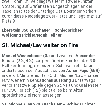
zwei Toren. St. Veit liegt weiter mit zwei Punkten
Vorsprung auf Grafenstein ungeschlagen an der
Tabellenspitze der Unterliga Ost. Eberstein verliert
durch diese Niederlage zwei Plätze und liegt jetzt auf
Platz 9.
Eberstein 350 Zuschauer – Schiedsrichter
Wolfgang Pichler/Noah Fellner
St. Michael/Lav weiter on Fire
Manuel Wiesenbauer (3.)
und zweimal
Alexander
Kirisits (20., 40.)
sorgten für eine komfortable 3:0-
Halbzeitführung, die bis zum Schluss hielt. Daran
änderte auch der Ausschluss von
Adnan Fajic (G/R)
in der 64. Minute nichts. FC St. Michael/Lav. – unser
FCM weiterhin sensationell auf Rang 3 unterwegs,
verlor erst zwei Spiele gegen St. Veit und Grafenstein.
Für DSG Ferlach (12.) bleibt alles beim Alten,
sportliches Ziel nicht absteigen.
St. Michael/Lav 220 Zuschauer – Schiedsrichter