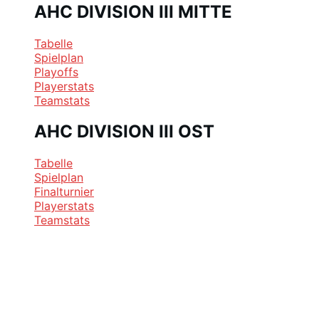
AHC DIVISION III MITTE
Tabelle
Spielplan
Playoffs
Playerstats
Teamstats
AHC DIVISION III OST
Tabelle
Spielplan
Finalturnier
Playerstats
Teamstats