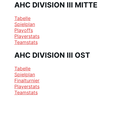
AHC DIVISION III MITTE
Tabelle
Spielplan
Playoffs
Playerstats
Teamstats
AHC DIVISION III OST
Tabelle
Spielplan
Finalturnier
Playerstats
Teamstats