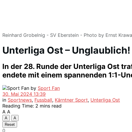
Reinhard Grobelnig - SV Eberstein - Photo by Ernst Krawa
Unterliga Ost – Unglaublich!
In der 28. Runde der Unterliga Ost tr
endete mit einem spannenden 1:1-Un
by
Sport Fan
30. Mai 2024 13:39
in
Sportnews
,
Fussball
,
Kärntner Sport
,
Unterliga Ost
Reading Time: 2 mins read
A
A
A
A
Reset
0