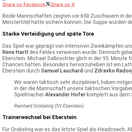
Share on Facebook
Share on X
Beide Mannschaften zeigten vor 650 Zuschauern in de
Meistertitel hätte sichern können. Die Suppe wurden d
Starke Verteidigung und späte Tore
Das Spiel war geprägt von intensiven Zweikämpfen und 
Rene Hartl
des Feldes verwiesen wurde. Dennoch gel
Eberstein. Michael Salbrechter glich in der 95. Minute 
Chancen hatten. Besonders hervorzuheben ist ein La
Eberstein durch
Samuel Lauchard
und
Zdravko Radonj
Wir waren taktisch sehr diszipliniert, haben mitge
in der die Mannschaft unsere taktischen Vorgabe
Spielmacher
Alexander Hofer
komplett aus dem S
Reinhard Grobelnig (SV Eberstein)
Trainerwechsel bei Eberstein
Für Grobelnig war es das letzte Spiel als Headcoach. 