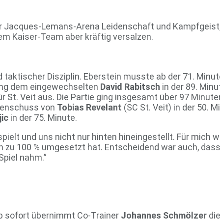
r Jacques-Lemans-Arena Leidenschaft und Kampfgeist, 
em Kaiser-Team aber kräftig versalzen.
taktischer Disziplin. Eberstein musste ab der 71. Minut
ang dem eingewechselten
David Rabitsch
in der 89. Minu
für St. Veit aus. Die Partie ging insgesamt über 97 Minut
ttenschuss von
Tobias Revelant
(SC St. Veit) in der 50. 
ic
in der 75. Minute.
spielt und uns nicht nur hinten hineingestellt. Für mich 
n zu 100 % umgesetzt hat. Entscheidend war auch, das
piel nahm.”
Ab sofort übernimmt Co-Trainer
Johannes Schmölzer
die