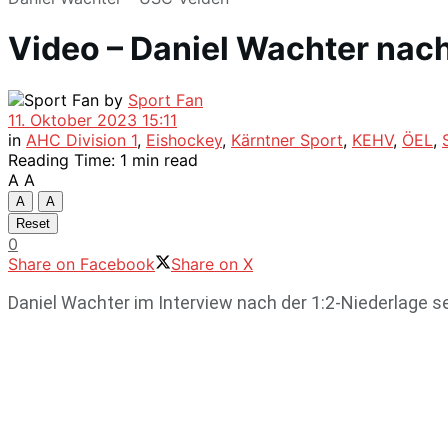
Video – Daniel Wachter nac
by
Sport Fan
11. Oktober 2023 15:11
in
AHC Division 1
,
Eishockey
,
Kärntner Sport
,
KEHV
,
ÖEL
,
Reading Time: 1 min read
A
A
A
A
Reset
0
Share on Facebook
Share on X
Daniel Wachter im Interview nach der 1:2-Niederlage s