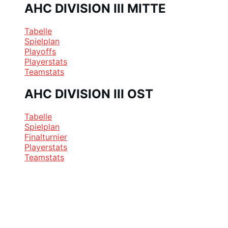
AHC DIVISION III MITTE
Tabelle
Spielplan
Playoffs
Playerstats
Teamstats
AHC DIVISION III OST
Tabelle
Spielplan
Finalturnier
Playerstats
Teamstats