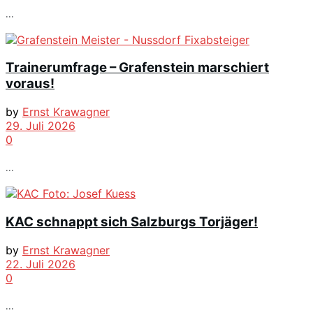
...
Trainerumfrage – Grafenstein marschiert
voraus!
by
Ernst Krawagner
29. Juli 2026
0
...
KAC schnappt sich Salzburgs Torjäger!
by
Ernst Krawagner
22. Juli 2026
0
...