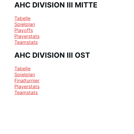
AHC DIVISION III MITTE
Tabelle
Spielplan
Playoffs
Playerstats
Teamstats
AHC DIVISION III OST
Tabelle
Spielplan
Finalturnier
Playerstats
Teamstats