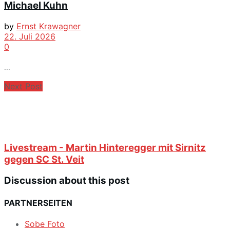
Michael Kuhn
by
Ernst Krawagner
22. Juli 2026
0
...
Next Post
Livestream - Martin Hinteregger mit Sirnitz
gegen SC St. Veit
Discussion about this post
PARTNERSEITEN
Sobe Foto