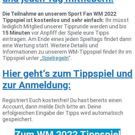
Die Teilnahme an unserem Sport Fan WM 2022
Tippspiel ist kostenlos und sehr einfach:
Ihr müsst
lediglich Mitglied unserer Tipprunde werden und bis
15 Minuten
vor Anpfiff der Spiele eure Tipps
eintragen. Am Ende eines jeden Spieltags findet dann
eine Wertung statt. Weitere Details und
Informationen zu unserem WM-Tippspiel findet Ihr im
Tippspiel unter „
Spielregeln
“.
Hier geht‘s zum Tippspiel und
zur Anmeldung:
Registriert Euch kostenfrei! Du hast bereits einen
Account, dann melde Dich bitte an. Deine
erfolgreichen Eingabe der Tipps wird automatisch
gespeichert.
Zum WM 2022 Tippspiel