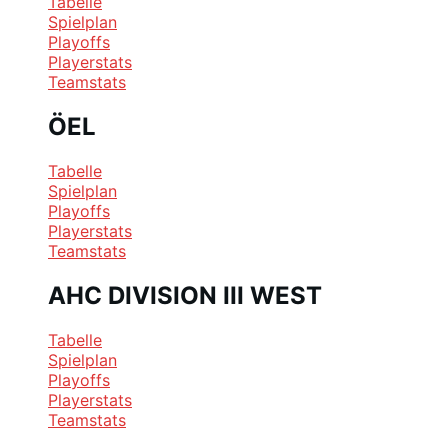
Tabelle
Spielplan
Playoffs
Playerstats
Teamstats
ÖEL
Tabelle
Spielplan
Playoffs
Playerstats
Teamstats
AHC DIVISION III WEST
Tabelle
Spielplan
Playoffs
Playerstats
Teamstats