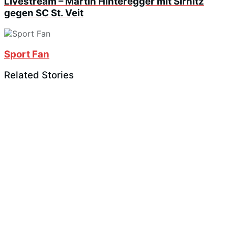
Livestream – Martin Hinteregger mit Sirnitz
gegen SC St. Veit
Sport Fan
Related Stories