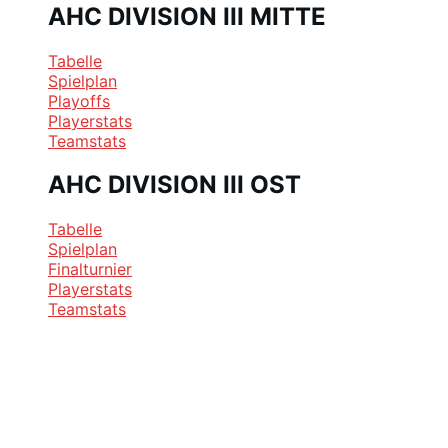
AHC DIVISION III MITTE
Tabelle
Spielplan
Playoffs
Playerstats
Teamstats
AHC DIVISION III OST
Tabelle
Spielplan
Finalturnier
Playerstats
Teamstats