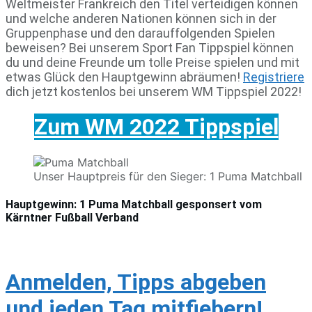
Weltmeister Frankreich den Titel verteidigen können
und welche anderen Nationen können sich in der
Gruppenphase und den darauffolgenden Spielen
beweisen? Bei unserem Sport Fan Tippspiel können
du und deine Freunde um tolle Preise spielen und mit
etwas Glück den Hauptgewinn abräumen!
Registriere
dich jetzt kostenlos bei unserem WM Tippspiel 2022!
Zum WM 2022 Tippspiel
Unser Hauptpreis für den Sieger: 1 Puma Matchball
Hauptgewinn: 1 Puma Matchball gesponsert vom
Kärntner Fußball Verband
Anmelden, Tipps abgeben
und jeden Tag mitfiebern!