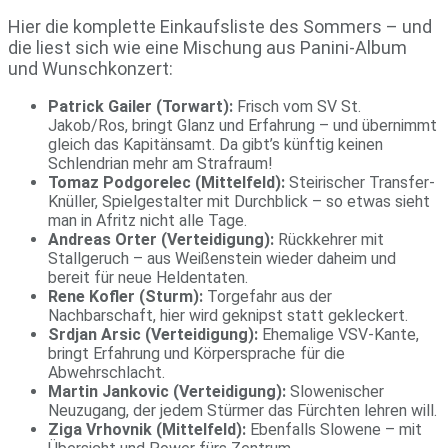
Hier die komplette Einkaufsliste des Sommers – und
die liest sich wie eine Mischung aus Panini-Album
und Wunschkonzert:
Patrick Gailer (Torwart):
Frisch vom SV St.
Jakob/Ros, bringt Glanz und Erfahrung – und übernimmt
gleich das Kapitänsamt. Da gibt’s künftig keinen
Schlendrian mehr am Strafraum!
Tomaz Podgorelec (Mittelfeld):
Steirischer Transfer-
Knüller, Spielgestalter mit Durchblick – so etwas sieht
man in Afritz nicht alle Tage.
Andreas Orter (Verteidigung):
Rückkehrer mit
Stallgeruch – aus Weißenstein wieder daheim und
bereit für neue Heldentaten.
Rene Kofler (Sturm):
Torgefahr aus der
Nachbarschaft, hier wird geknipst statt gekleckert.
Srdjan Arsic (Verteidigung):
Ehemalige VSV-Kante,
bringt Erfahrung und Körpersprache für die
Abwehrschlacht.
Martin Jankovic (Verteidigung):
Slowenischer
Neuzugang, der jedem Stürmer das Fürchten lehren will.
Ziga Vrhovnik (Mittelfeld):
Ebenfalls Slowene – mit