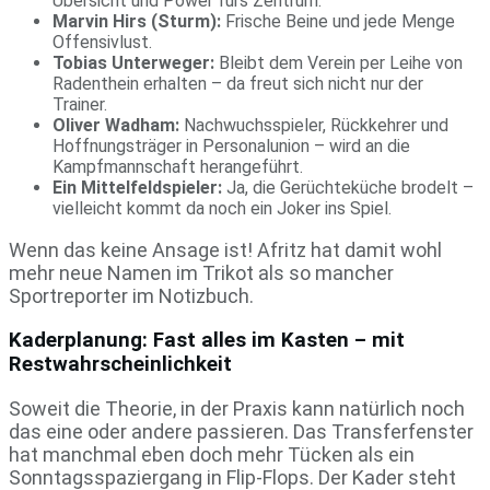
Übersicht und Power fürs Zentrum.
Marvin Hirs (Sturm):
Frische Beine und jede Menge
Offensivlust.
Tobias Unterweger:
Bleibt dem Verein per Leihe von
Radenthein erhalten – da freut sich nicht nur der
Trainer.
Oliver Wadham:
Nachwuchsspieler, Rückkehrer und
Hoffnungsträger in Personalunion – wird an die
Kampfmannschaft herangeführt.
Ein Mittelfeldspieler:
Ja, die Gerüchteküche brodelt –
vielleicht kommt da noch ein Joker ins Spiel.
Wenn das keine Ansage ist! Afritz hat damit wohl
mehr neue Namen im Trikot als so mancher
Sportreporter im Notizbuch.
Kaderplanung: Fast alles im Kasten – mit
Restwahrscheinlichkeit
Soweit die Theorie, in der Praxis kann natürlich noch
das eine oder andere passieren. Das Transferfenster
hat manchmal eben doch mehr Tücken als ein
Sonntagsspaziergang in Flip-Flops. Der Kader steht