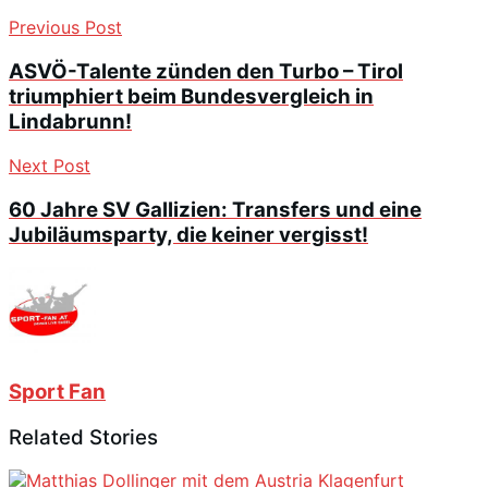
Previous Post
ASVÖ-Talente zünden den Turbo – Tirol
triumphiert beim Bundesvergleich in
Lindabrunn!
Next Post
60 Jahre SV Gallizien: Transfers und eine
Jubiläumsparty, die keiner vergisst!
Sport Fan
Related Stories