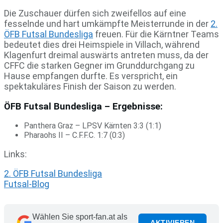
Die Zuschauer dürfen sich zweifellos auf eine
fesselnde und hart umkämpfte Meisterrunde in der
2.
ÖFB Futsal Bundesliga
freuen. Für die Kärntner Teams
bedeutet dies drei Heimspiele in Villach, während
Klagenfurt dreimal auswärts antreten muss, da der
CFFC die starken Gegner im Grunddurchgang zu
Hause empfangen durfte. Es verspricht, ein
spektakuläres Finish der Saison zu werden.
ÖFB Futsal Bundesliga –
Ergebnisse:
Panthera Graz – LPSV Kärnten 3:3 (1:1)
Pharaohs II – C.F.F.C. 1:7 (0:3)
Links:
2. ÖFB Futsal Bundesliga
Futsal-Blog
Wählen Sie sport-fan.at als
AKTIVIEREN