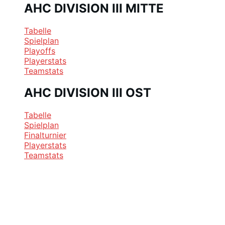
AHC DIVISION III MITTE
Tabelle
Spielplan
Playoffs
Playerstats
Teamstats
AHC DIVISION III OST
Tabelle
Spielplan
Finalturnier
Playerstats
Teamstats