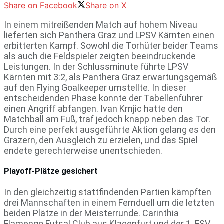
Share on Facebook
Share on X
In einem mitreißenden Match auf hohem Niveau
lieferten sich Panthera Graz und LPSV Kärnten einen
erbitterten Kampf. Sowohl die Torhüter beider Teams
als auch die Feldspieler zeigten beeindruckende
Leistungen. In der Schlussminute führte LPSV
Kärnten mit 3:2, als Panthera Graz erwartungsgemäß
auf den Flying Goalkeeper umstellte. In dieser
entscheidenden Phase konnte der Tabellenführer
einen Angriff abfangen. Ivan Krnjic hatte den
Matchball am Fuß, traf jedoch knapp neben das Tor.
Durch eine perfekt ausgeführte Aktion gelang es den
Grazern, den Ausgleich zu erzielen, und das Spiel
endete gerechterweise unentschieden.
Playoff-Plätze gesichert
In den gleichzeitig stattfindenden Partien kämpften
drei Mannschaften in einem Fernduell um die letzten
beiden Plätze in der Meisterrunde. Carinthia
Flamengo Futsal Club aus Klagenfurt und der 1. FSV