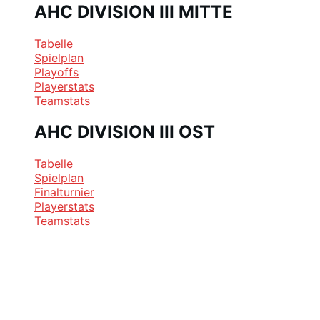
AHC DIVISION III MITTE
Tabelle
Spielplan
Playoffs
Playerstats
Teamstats
AHC DIVISION III OST
Tabelle
Spielplan
Finalturnier
Playerstats
Teamstats