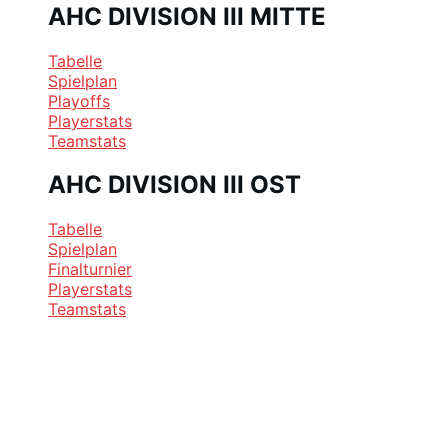
AHC DIVISION III MITTE
Tabelle
Spielplan
Playoffs
Playerstats
Teamstats
AHC DIVISION III OST
Tabelle
Spielplan
Finalturnier
Playerstats
Teamstats