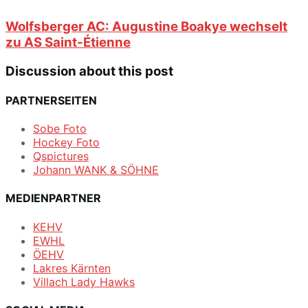
Wolfsberger AC: Augustine Boakye wechselt
zu AS Saint-Étienne
Discussion about this post
PARTNERSEITEN
Sobe Foto
Hockey Foto
Qspictures
Johann WANK & SÖHNE
MEDIENPARTNER
KEHV
EWHL
ÖEHV
Lakres Kärnten
Villach Lady Hawks