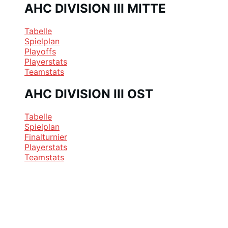
AHC DIVISION III MITTE
Tabelle
Spielplan
Playoffs
Playerstats
Teamstats
AHC DIVISION III OST
Tabelle
Spielplan
Finalturnier
Playerstats
Teamstats