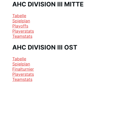
AHC DIVISION III MITTE
Tabelle
Spielplan
Playoffs
Playerstats
Teamstats
AHC DIVISION III OST
Tabelle
Spielplan
Finalturnier
Playerstats
Teamstats