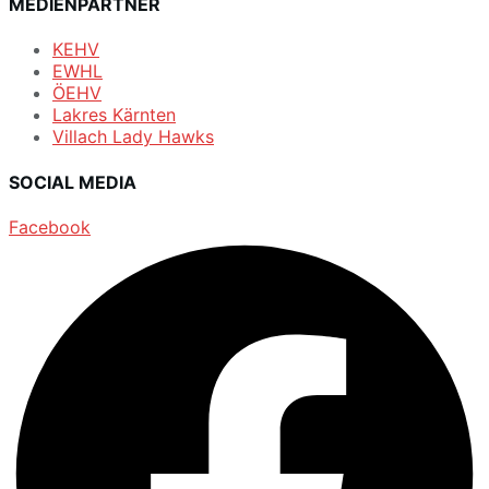
MEDIENPARTNER
KEHV
EWHL
ÖEHV
Lakres Kärnten
Villach Lady Hawks
SOCIAL MEDIA
Facebook